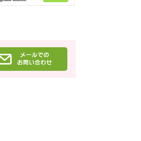
。
い企画ハーバリウム教室」専用申込
。
。
」を開催しました。
。
。